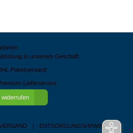
ndarten
Abholung in unserem Geschäft
DHL Paketversand
Premium-Lieferservice
 widerrufen
 VERSAND
|
ENTSORGUNGSHINWEISE