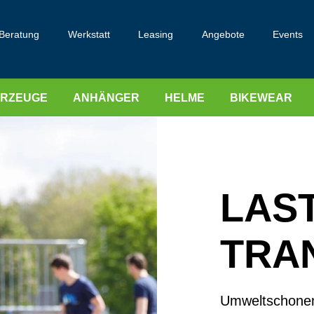
Beratung
Werkstatt
Leasing
Angebote
Events
HRZEUGE
ANHÄNGER
HELME
BIKEWEAR
LAST
TRA
Umweltschonend