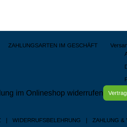
ZAHLUNGSARTEN IM GESCHÄFT
Versa
lung im Onlineshop widerrufen
Vertrag
Z
|
WIDERRUFSBELEHRUNG
|
ZAHLUNG &