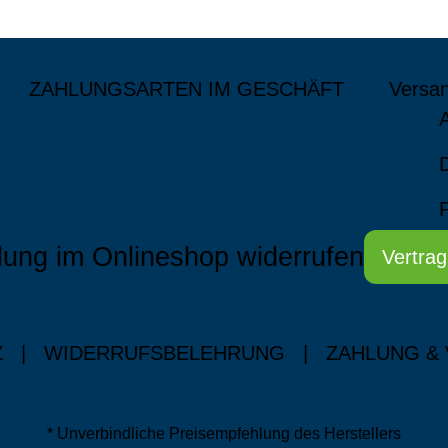
ZAHLUNGSARTEN IM GESCHÄFT
Versa
lung im Onlineshop widerrufen
Vertrag
Z
|
WIDERRUFSBELEHRUNG
|
ZAHLUNG &
* Unverbindliche Preisempfehlung des Herstellers