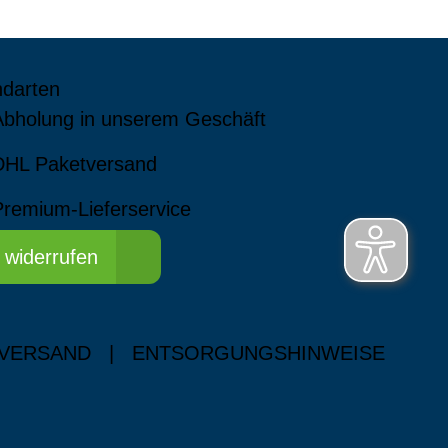
ndarten
Abholung in unserem Geschäft
DHL Paketversand
Premium-Lieferservice
 widerrufen
 VERSAND
|
ENTSORGUNGSHINWEISE