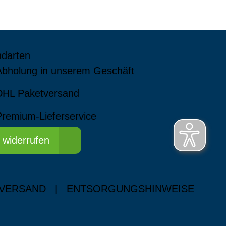
ndarten
Abholung in unserem Geschäft
DHL Paketversand
Premium-Lieferservice
 widerrufen
 VERSAND
|
ENTSORGUNGSHINWEISE