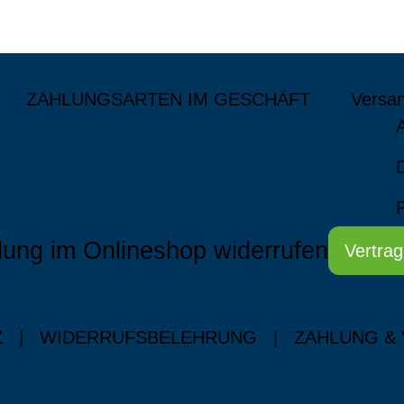
ZAHLUNGSARTEN IM GESCHÄFT
Versa
lung im Onlineshop widerrufen
Vertrag
Z
|
WIDERRUFSBELEHRUNG
|
ZAHLUNG &