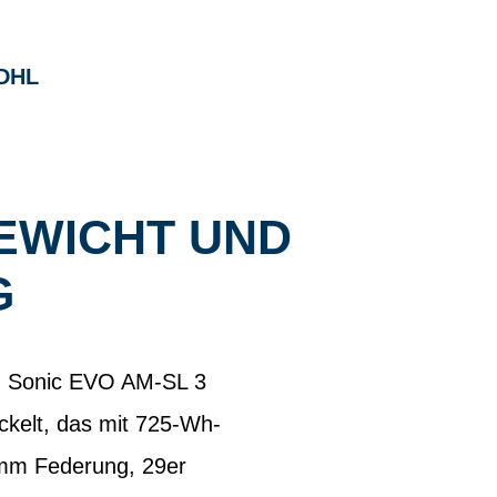
DHL
GEWICHT UND
G
m Sonic EVO AM-SL 3
ckelt, das mit 725-Wh-
 mm Federung, 29er