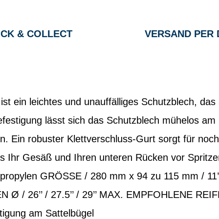
ICK & COLLECT
VERSAND PER 
st ein leichtes und unauffälliges Schutzblech, das
efestigung lässt sich das Schutzblech mühelos am 
n. Ein robuster Klettverschluss-Gurt sorgt für noch
as Ihr Gesäß und Ihren unteren Rücken vor Sprit
ropylen GRÖSSE / 280 mm x 94 zu 115 mm / 11’’ x
 Ø / 26’’ / 27.5’’ / 29’’ MAX. EMPFOHLENE REI
igung am Sattelbügel