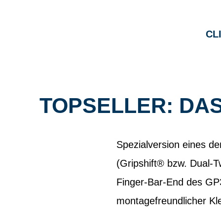
CL
TOPSELLER: DA
Spezialversion eines de
(Gripshift® bzw. Dual-T
Finger-Bar-End des GP3 
montagefreundlicher K