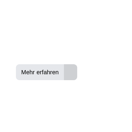
Anforderungen passt - und können Ihnen att
Konditionen vermitteln.
In drei Schritten zum neuen Bike:
Lieblings-Bike aussuchen
Vertrag abschließen
Abholen und Spaß haben
Mehr erfahren