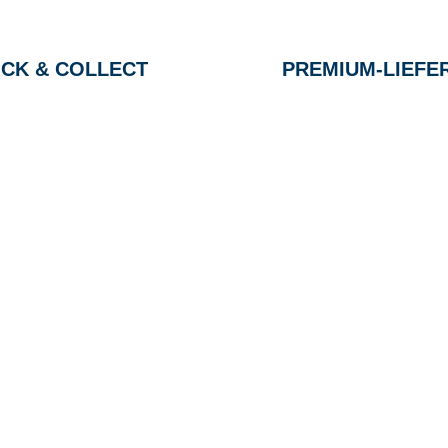
ICK & COLLECT
PREMIUM-LIEFE
G
EN DIENSTRAD
n und Ihren