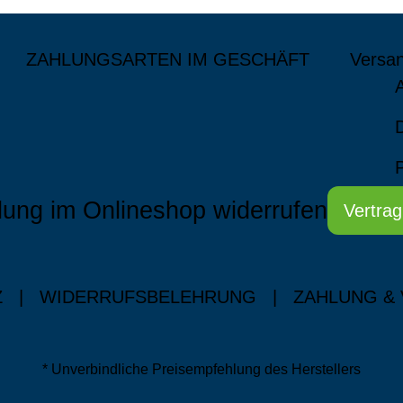
ZAHLUNGSARTEN IM GESCHÄFT
Versa
lung im Onlineshop widerrufen
Vertrag
Z
|
WIDERRUFSBELEHRUNG
|
ZAHLUNG &
* Unverbindliche Preisempfehlung des Herstellers