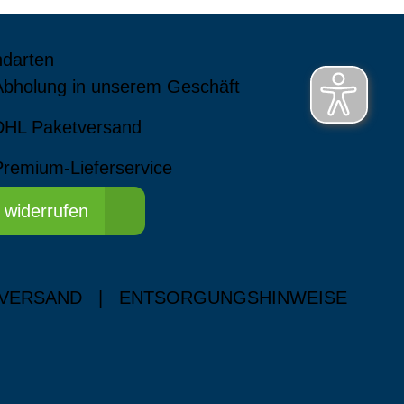
ndarten
Abholung in unserem Geschäft
DHL Paketversand
Premium-Lieferservice
 widerrufen
 VERSAND
|
ENTSORGUNGSHINWEISE