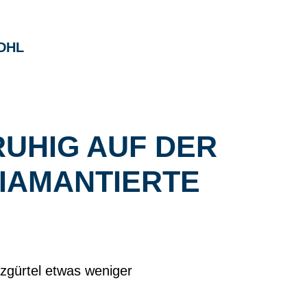
DHL
RUHIG AUF DER
IAMANTIERTE S
tzgürtel etwas weniger