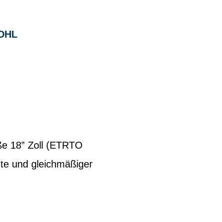
DHL
ße 18” Zoll (ETRTO
üte und gleichmäßiger