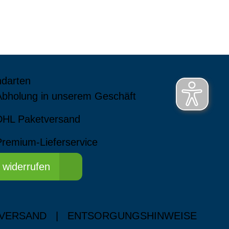
ndarten
Abholung in unserem Geschäft
DHL Paketversand
Premium-Lieferservice
 widerrufen
 VERSAND
|
ENTSORGUNGSHINWEISE