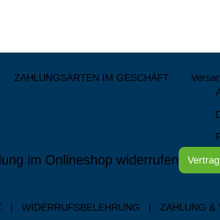
ZAHLUNGSARTEN IM GESCHÄFT
Versa
lung im Onlineshop widerrufen
Vertrag
Z
|
WIDERRUFSBELEHRUNG
|
ZAHLUNG &